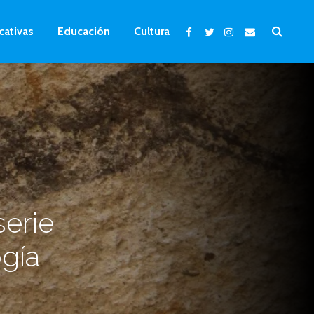
cativas
Educación
Cultura
serie
gía