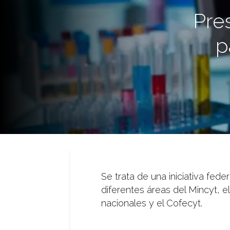
Pre
p
Se trata de una iniciativa fede
diferentes áreas del Mincyt, el
nacionales y el Cofecyt.