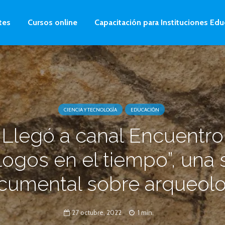
tes
Cursos online
Capacitación para Instituciones Edu
CIENCIA Y TECNOLOGÍA
EDUCACIÓN
Llegó a canal Encuentro
logos en el tiempo”, una 
cumental sobre arqueolo
27 octubre, 2022
1 min.