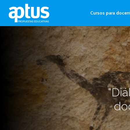
Cursos para docen
“Diá
do