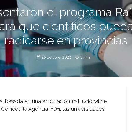
sentaron el programa Raí
ara que científicos pued
radicarse en provincias
26 octubre, 2022
3 min.
ral basada en una articulación institucional de
 Conicet, la Agencia I+D+i, las universidades