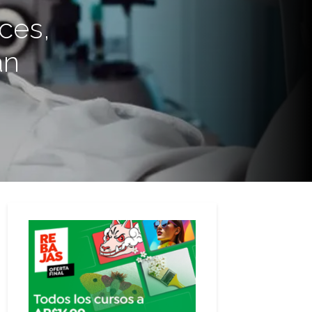
ces,
an