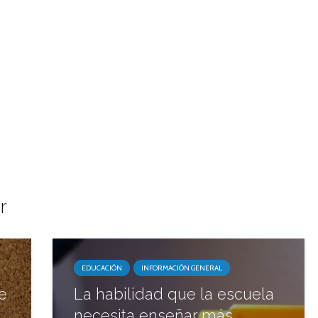
r
EDUCACIÓN
INFORMACIÓN GENERAL
e
La habilidad que la escuela
necesita enseñar más