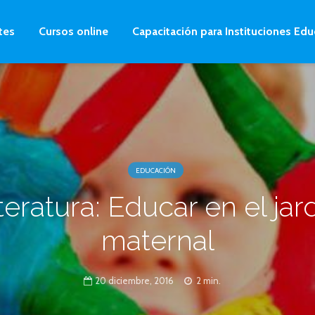
tes
Cursos online
Capacitación para Instituciones Edu
EDUCACIÓN
teratura: Educar en el jar
maternal
20 diciembre, 2016
2 min.