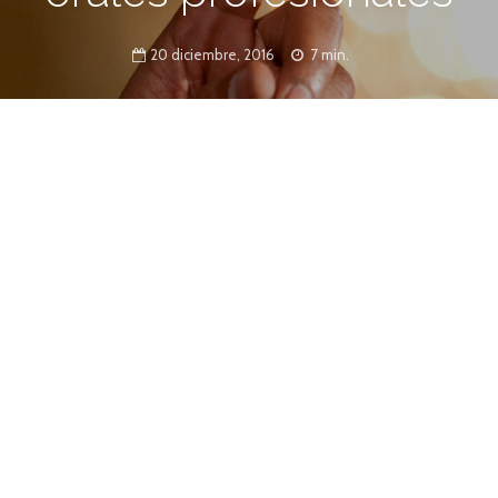
20 diciembre, 2016
7 min.
ones orales exitosas, apropiadas y
es tipos de personas que conforman tu