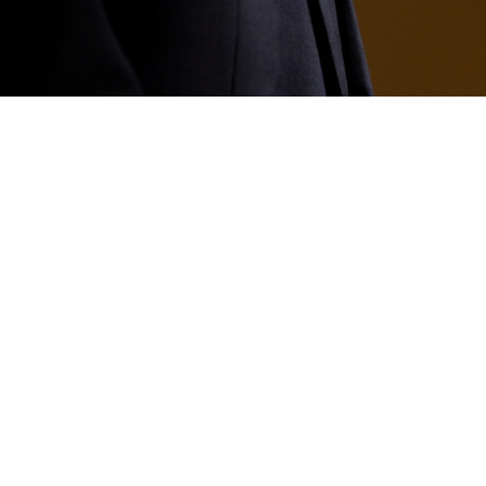
Aprendé a realizar presentaci
memorables para los diferent
audiencia