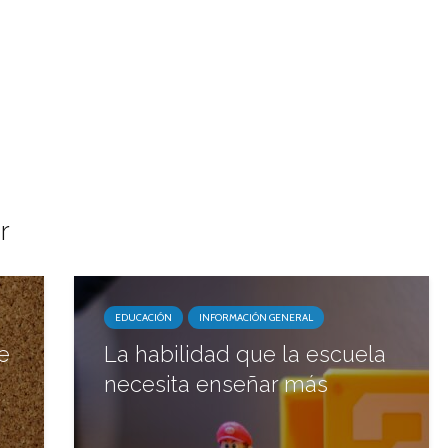
r
EDUCACIÓN
INFORMACIÓN GENERAL
e
La habilidad que la escuela
necesita enseñar más