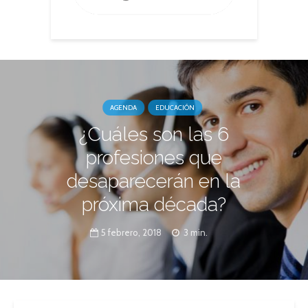
AGENDA
EDUCACIÓN
¿Cuáles son las 6
profesiones que
desaparecerán en la
próxima década?
5 febrero, 2018
3 min.