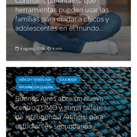
Controles parentales: qué
herramientas pueden usar las
familias para cuidar a chicos y
adolescentes en el mundo...
4 agosto, 2026
4 min.
CIENCIA Y TECNOLOGÍA
EDUCACIÓN
INFORMACIÓN GENERAL
Buenos Aires abre un nuevo
centro TUMO y suma talleres
de Inteligencia Artificial para
estudiantes secundarios