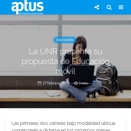
EDUCACIÓN
La UNR presenta su
propuesta de Educación
móvil
27 febrero, 2013
1 min.
Las primeras dos carreras bajo modalidad ubicua
comenzarán a dictarse en los próximos meses.