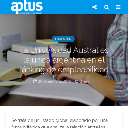
EDUCACIÓN
La Universidad Austral es
la única argentina en el
ránking de empleabilidad
25 noviembre, 2016
2 min.
Se trata de un listado global elaborado por una
firma británica que analiza la relación entre los