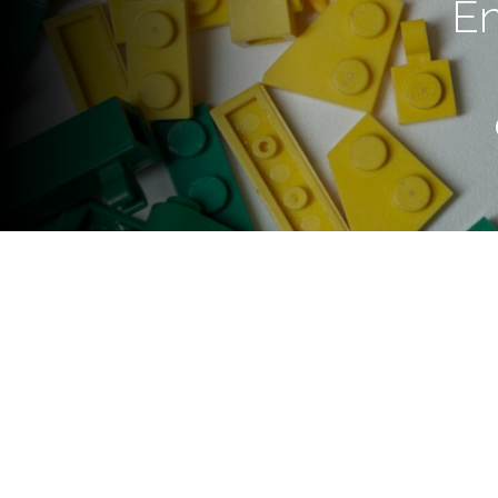
En
Argentina logró avanzar en la co
década, especialmente en sala
muestran una realidad incómod
menos chances tienen los chi
esa diferencia aparece desde 