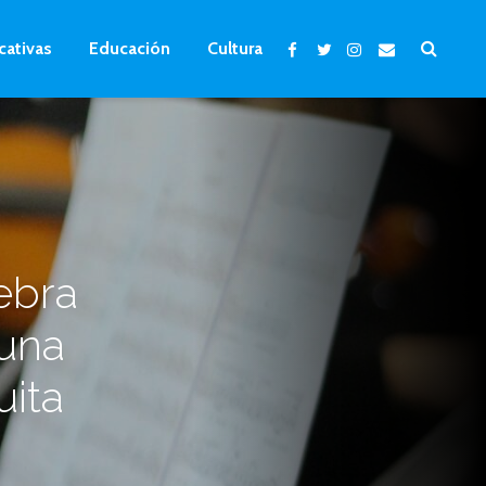
cativas
Educación
Cultura
ebra
 una
uita