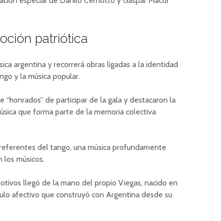
pación especial de
Danilo Cernotto
y
Gaspar Macor
ción patriótica
ica argentina y recorrerá obras ligadas a la identidad
ngo y la música popular.
 “honrados” de participar de la gala y destacaron la
úsica que forma parte de la memoria colectiva
 referentes del tango, una música profundamente
n los músicos.
tivos llegó de la mano del propio Viegas, nacido en
nculo afectivo que construyó con Argentina desde su