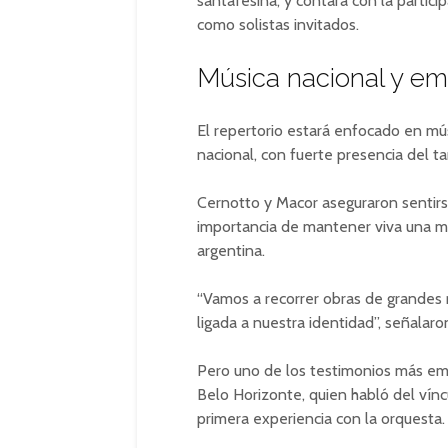
santafesina, y contará con la partici
como solistas invitados.
Música nacional y emo
El repertorio estará enfocado en mús
nacional, con fuerte presencia del ta
Cernotto y Macor aseguraron sentirse
importancia de mantener viva una m
argentina.
“Vamos a recorrer obras de grandes
ligada a nuestra identidad”, señalaro
Pero uno de los testimonios más emo
Belo Horizonte
, quien habló del ví
primera experiencia con la orquesta.