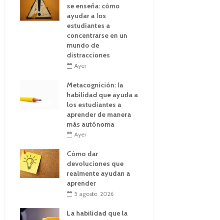
se enseña: cómo
ayudar a los
estudiantes a
concentrarse en un
mundo de
distracciones
Ayer
Metacognición: la
habilidad que ayuda a
los estudiantes a
aprender de manera
más autónoma
Ayer
Cómo dar
devoluciones que
realmente ayudan a
aprender
5 agosto, 2026
La habilidad que la