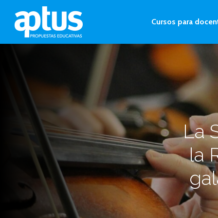
Cursos para docen
La 
la 
gal