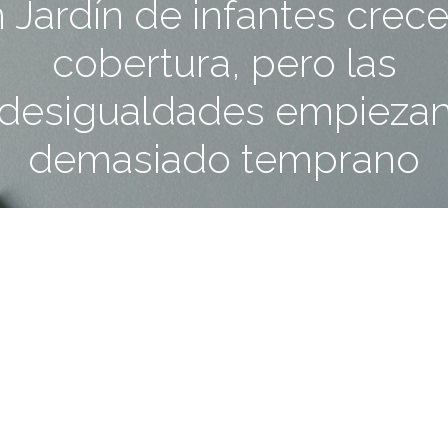
 Jardín de infantes crece
cobertura, pero las
desigualdades empieza
demasiado temprano
21 mayo, 2026
4 min.
bertura del nivel inicial durante la última
s de 3 y 4 años. Sin embargo, los datos
a: cuanto más vulnerable es el hogar,
cos de acceder a la educación temprana. Y
los primeros años de vida.