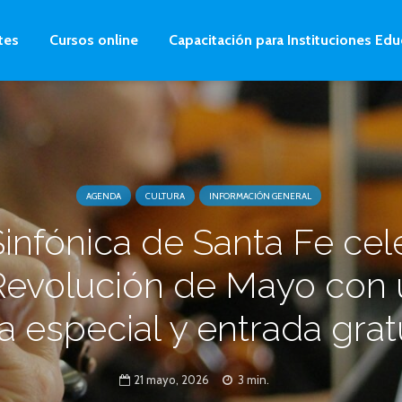
tes
Cursos online
Capacitación para Instituciones Edu
AGENDA
CULTURA
INFORMACIÓN GENERAL
Sinfónica de Santa Fe cel
Revolución de Mayo con
a especial y entrada grat
21 mayo, 2026
3 min.