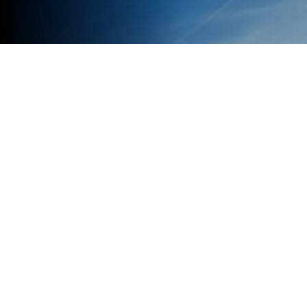
La prestigiosa Universidad Es
novedosa iniciativa: la Calcul
innovadora herramienta inform
estudiante se determinará seg