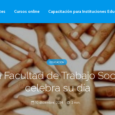
tes
Cursos online
Capacitación para Instituciones Edu
EDUCACIÓN
 Facultad de Trabajo Soc
celebra su día
10 diciembre, 2014
2 min.