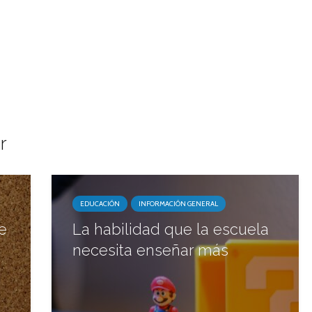
r
EDUCACIÓN
INFORMACIÓN GENERAL
e
La habilidad que la escuela
necesita enseñar más