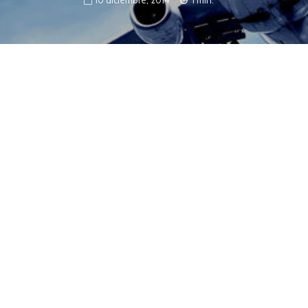
pañola de Navarra acaba de lanzar una
adora de Costes y Becas. A través de una
ática el costo de matrícula de cada
ún su situación personal y económica