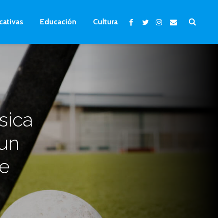
cativas
Educación
Cultura
sica
un
de