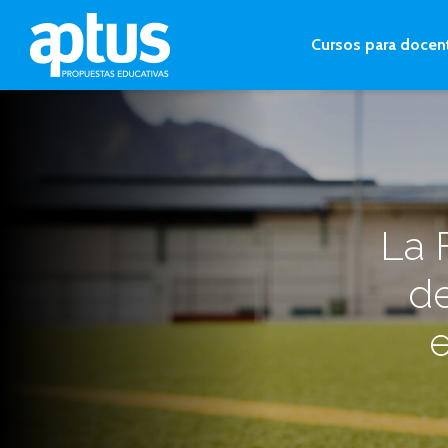
Cursos para docen
La 
d
e