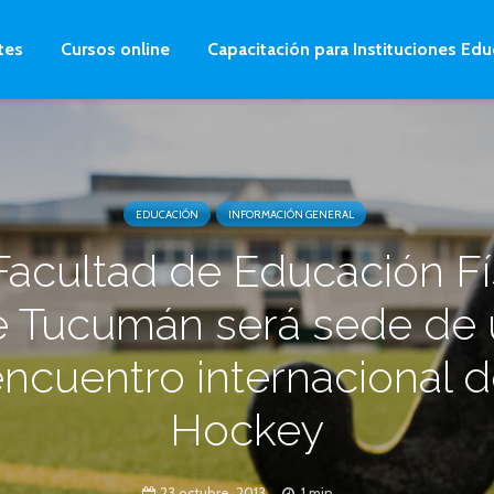
tes
Cursos online
Capacitación para Instituciones Edu
EDUCACIÓN
INFORMACIÓN GENERAL
Facultad de Educación Fí
e Tucumán será sede de 
ncuentro internacional 
Hockey
23 octubre, 2013
1 min.