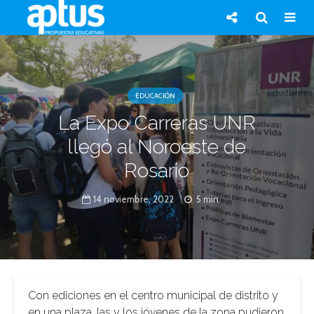
EDUCACIÓN
La Expo Carreras UNR
llegó al Noroeste de
Rosario
14 noviembre, 2022
5 min.
Con ediciones en el centro municipal de distrito y
en una plaza, las y los jóvenes de la zona pudieron