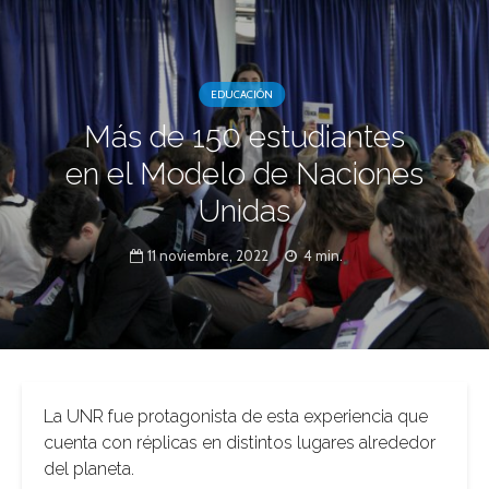
EDUCACIÓN
Más de 150 estudiantes
en el Modelo de Naciones
Unidas
11 noviembre, 2022
4 min.
La UNR fue protagonista de esta experiencia que
cuenta con réplicas en distintos lugares alrededor
del planeta.