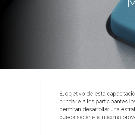
M
El objetivo de esta capacitac
brindarle a los participantes 
permitan desarrollar una estra
pueda sacarle el máximo prove