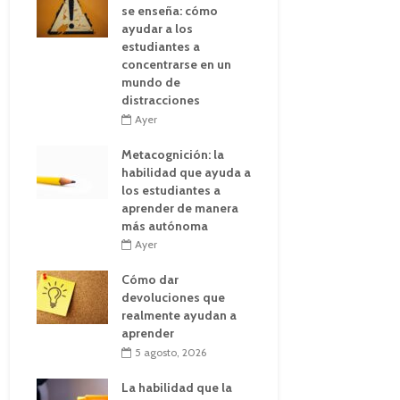
se enseña: cómo
ayudar a los
estudiantes a
concentrarse en un
mundo de
distracciones
Ayer
Metacognición: la
habilidad que ayuda a
los estudiantes a
aprender de manera
más autónoma
Ayer
Cómo dar
devoluciones que
realmente ayudan a
aprender
5 agosto, 2026
La habilidad que la