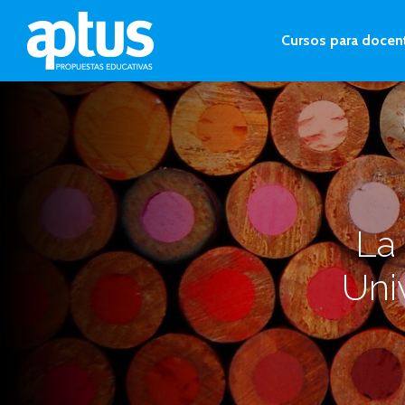
Cursos para docen
La
Uni