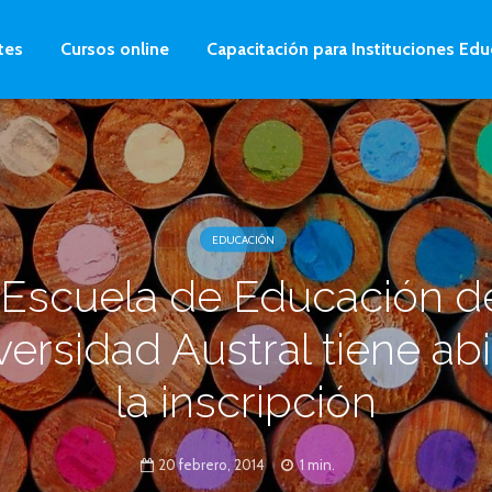
tes
Cursos online
Capacitación para Instituciones Edu
EDUCACIÓN
 Escuela de Educación de
versidad Austral tiene abi
la inscripción
20 febrero, 2014
1 min.