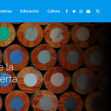
cativas
Educación
Cultura
 la
erta