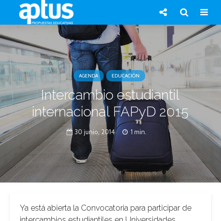
AGENDA
EDUCACIÓN
Intercambio estudiantil
internacional FAPyD 2015
30 junio, 2014
1 min.
Ya está abierta la Convocatoria para participar de
intercambios estudiantiles en Universidades