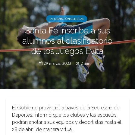
INFORMACIÓN GENERAL
Santa Fe inscribe a sus
alumnos al clasificatorio
de los Juegos Evita
29 marzo, 2023
2 min.
El Gobierno provincial, a través de la Secretaría de
Deportes, informó que los clubes y las escuelas
podrán anotar a sus equipos y deportistas hasta el
28 de abril de manera virtual.