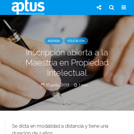
AGENDA
EDUCACIÓN
Inscripción abierta a la
Maestría en Propiedad
Intelectual
10 junio, 2019
1 min.
Se dicta en modalidad a distancia y tiene una
duración de 2 años