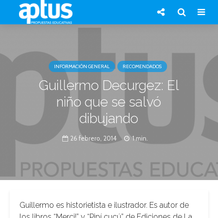
INFORMACIÓN GENERAL
RECOMENDADOS
Guillermo Decurgez: El
niño que se salvó
dibujando
26 febrero, 2014
1 min.
Guillermo es historietista e ilustrador. Es autor de
los libros “Merci!” y “Pipí cucú” de Ediciones de La