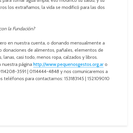
 para tomar agua limpia, eso modificó su salud, y su
ros los extrañamos, la vida se modificó para las dos
con la Fundación?
nero en nuestra cuenta, o donando mensualmente a
ndo donaciones de alimentos, pañales, elementos de
, lanas, casi todo, menos ropa, calzados y libros.
n nuestra página
http://www.pequenosgestos.org.ar
o
 0114208-3591 | 0114444-4848 y nos comunicaremos a
os teléfonos para contactarnos: 153183145 | 152109010