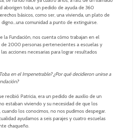
sa, se fundó hace ya cuatro años, a raíz de un llamado
ad aborigen toba, un pedido de ayuda de 360
rechos básicos, como ser, una vivienda, un plato de
jo digno…una comunidad a punto de extinguirse.
e la Fundación, nos cuenta cómo trabajan en el
 de 2000 personas pertenecientes a escuelas y
las acciones necesarias para lograr resultados
 Toba en el Impenetrable? ¿Por qué decidieron unirse a
undación?
 recibió Patricia, era un pedido de auxilio de un
ómo estaban viviendo y su necesidad de que los
 cuando los conocimos, no nos pudimos despegar.
tualidad ayudamos a seis parajes y cuatro escuelas
onte chaqueño.