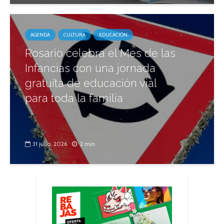
AGENDA
CULTURA
EDUCACIÓN
Rosario celebra el Mes de las
Infancias con una jornada
gratuita de educación vial
para toda la familia
31 julio, 2026
2 min.