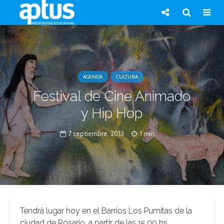
AGENDA
CULTURA
Festival de Cine Animado
y Hip Hop
7 septiembre, 2013
1 min.
Tendrá lugar hoy en el Barrios Los Pumitas de la
ciudad de Rosario, a partir de las 15.00 hs.