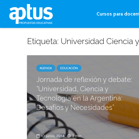
Cursos para docen
Etiqueta: Universidad Ciencia 
AGENDA
EDUCACIÓN
Jornada de reflexión y debate:
“Universidad, Ciencia y
Tecnología en la Argentina:
Desafíos y Necesidades”
10 junio, 2014
2 min.