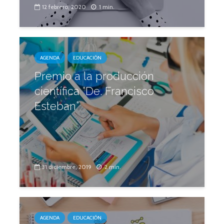
12 febrero, 2020
1 min.
AGENDA
EDUCACIÓN
Premio a la producción
científica “De. Francisco
Esteban”
31 diciembre, 2019
2 min.
AGENDA
EDUCACIÓN