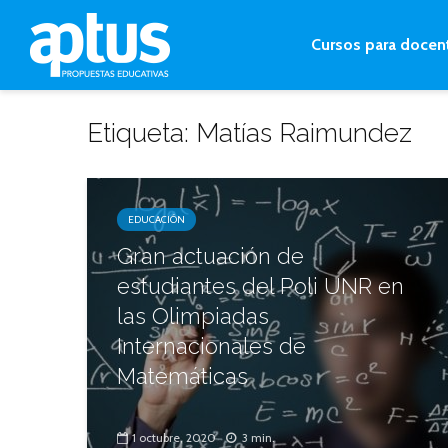
Cursos para docen
Etiqueta: Matías Raimundez
EDUCACIÓN
Gran actuación de
estudiantes del Poli UNR en
las Olimpiadas
Internacionales de
Matemáticas
1 octubre, 2020
3 min.