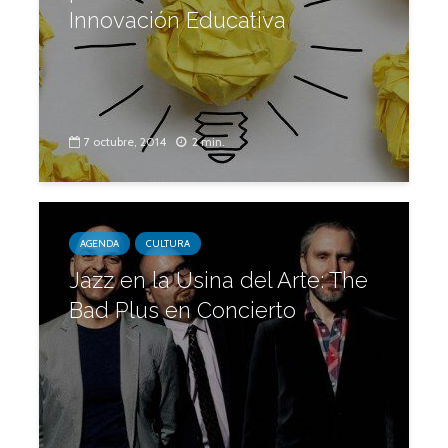
Innovación Educativa
7 octubre, 2014
2 min.
AGENDA
CULTURA
Jazz en la Usina del Arte: The
Bad Plus en Concierto