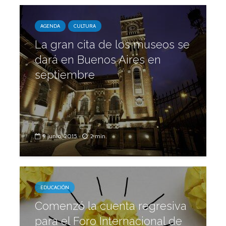
AGENDA
CULTURA
La gran cita de los museos se
dará en Buenos Aires en
septiembre
9 junio, 2015
2 min.
EDUCACIÓN
Comenzó la cuenta regresiva
para el Foro Internacional de