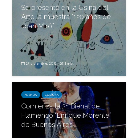
Se presentó en la Usina del
Arte la muestra “120 años de
Joan Miró”
27 diciembre, 2013
1 min.
AGENDA
CULTURA
Comienza la 3º Bienal de
Flamenco “Enrique Morente”
de Buenos Aires