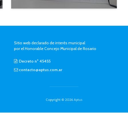
Sitio web declarado de interés municipal
por el Honorable Concejo Municipal de Rosario
Decreto n° 45455
contacto@aptus.com.ar
Copyright © 2026
Aptus