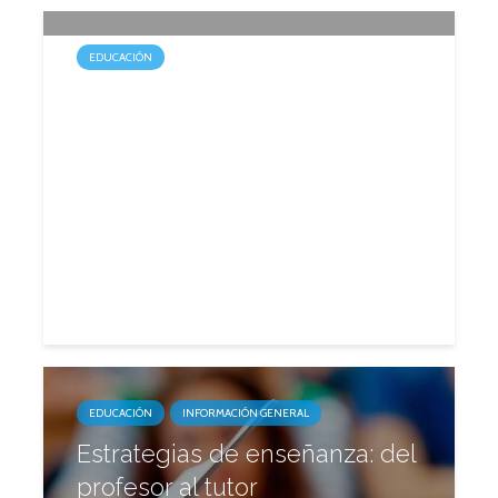
EDUCACIÓN
El Politécnico cumple 110
años de educación superior
22 septiembre, 2016
2 min.
EDUCACIÓN
INFORMACIÓN GENERAL
Estrategias de enseñanza: del
profesor al tutor