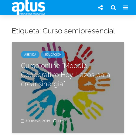
Etiqueta: Curso semipresencial
AGENDA
EDUCACIÓN
Curso online “Modelo
Cooperativo Hoy: Lazos para
crear sinergia”
30 mayo, 2019
1 min.