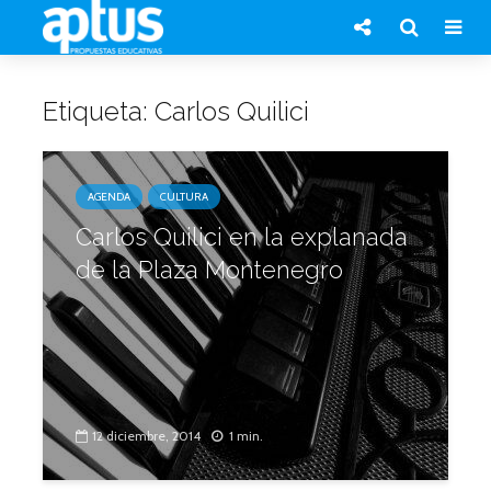
Etiqueta: Carlos Quilici
AGENDA
CULTURA
Carlos Quilici en la explanada
de la Plaza Montenegro
12 diciembre, 2014
1 min.