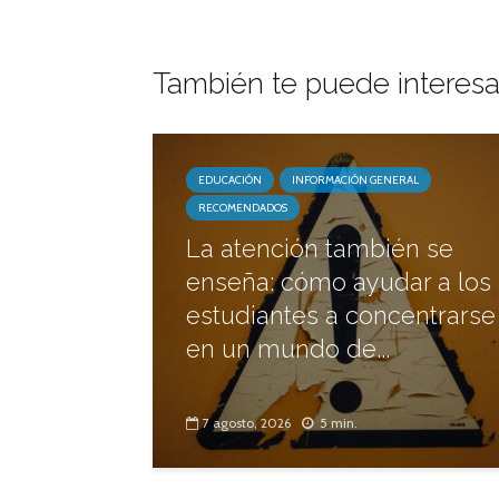
También te puede interesa
EDUCACIÓN
INFORMACIÓN GENERAL
RECOMENDADOS
La atención también se
enseña: cómo ayudar a los
estudiantes a concentrarse
en un mundo de...
7 agosto, 2026
5 min.