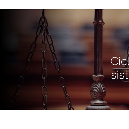
Cic
sis