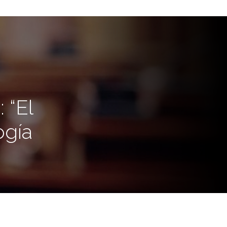
 “El
ogía