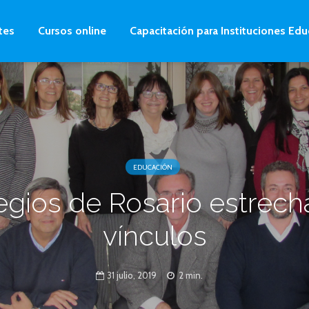
tes
Cursos online
Capacitación para Instituciones Edu
EDUCACIÓN
egios de Rosario estrech
vínculos
31 julio, 2019
2 min.