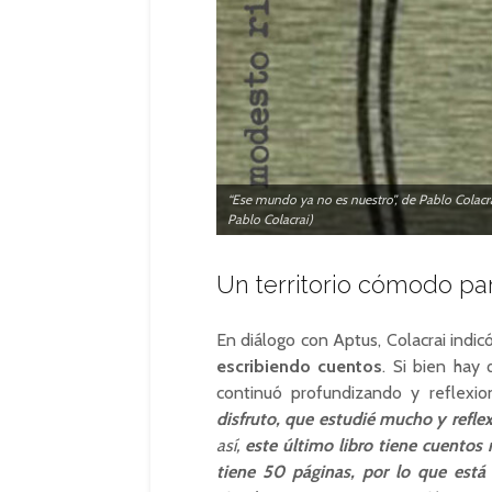
“Ese mundo ya no es nuestro”, de Pablo Colacrai
Pablo Colacrai)
Un territorio cómodo par
En diálogo con Aptus, Colacrai indic
escribiendo cuentos
. Si bien hay
continuó profundizando y reflexi
disfruto, que estudié mucho y refl
así,
este último libro tiene cuentos
tiene 50 páginas, por lo que está