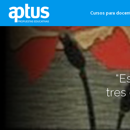
Cursos para docen
“E
tres