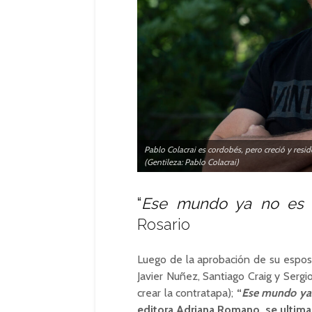
Pablo Colacrai es cordobés, pero creció y resi
(Gentileza: Pablo Colacrai)
“
Ese mundo ya no es 
Rosario
Luego de la aprobación de su esposa
Javier Nuñez, Santiago Craig y Sergi
crear la contratapa);
“
Ese mundo ya 
editora Adriana Romano, se ultimaro