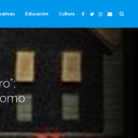
cativas
Educación
Cultura
o”;
 como