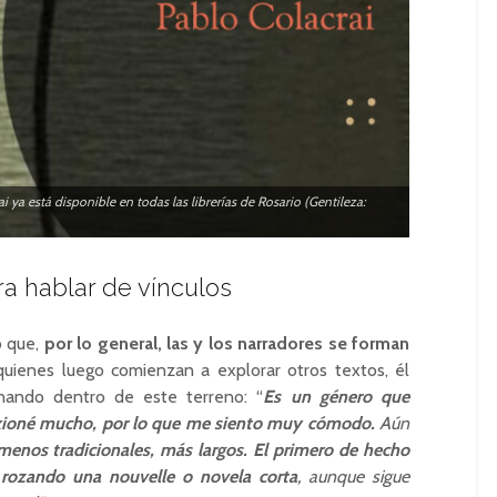
 ya está disponible en todas las librerías de Rosario (Gentileza:
a hablar de vínculos
ó que,
por lo general, las y los narradores se forman
 quienes luego comienzan a explorar otros textos, él
onando dentro de este terreno: “
Es un género que
exioné mucho, por lo que me siento muy cómodo.
Aún
 menos tradicionales, más largos. El primero de hecho
 rozando una nouvelle o novela corta
, aunque sigue