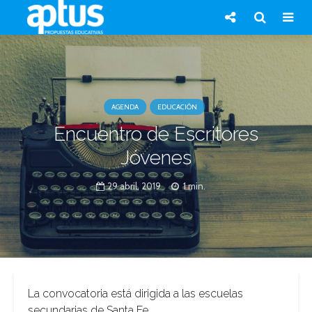
AGENDA
EDUCACIÓN
Encuentro de Escritores
Jóvenes
29 abril, 2019
1 min.
La convocatoria está dirigida a las escuelas
secundarias de Santa Fe