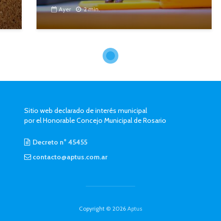
Ayer
2 min.
Sitio web declarado de interés municipal
por el Honorable Concejo Municipal de Rosario
Decreto n° 45455
contacto@aptus.com.ar
Copyright © 2026
Aptus