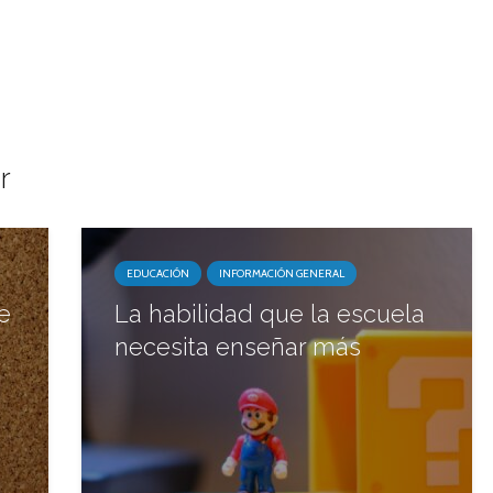
r
EDUCACIÓN
INFORMACIÓN GENERAL
e
La habilidad que la escuela
necesita enseñar más