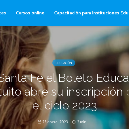
tes
Cursos online
Capacitación para Instituciones Edu
EDUCACIÓN
Santa Fe el Boleto Educa
tuito abre su inscripción 
el ciclo 2023
23 enero, 2023
2 min.