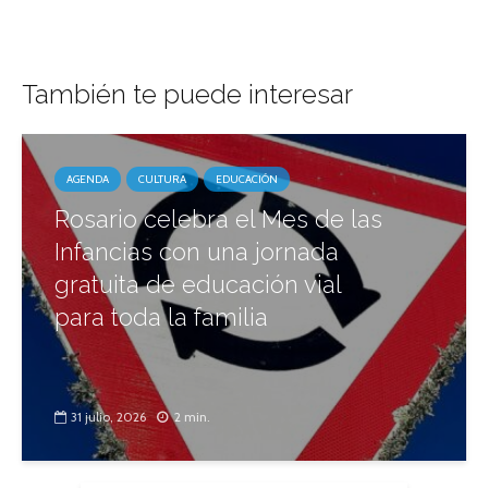
También te puede interesar
AGENDA
CULTURA
EDUCACIÓN
Rosario celebra el Mes de las
Infancias con una jornada
gratuita de educación vial
para toda la familia
31 julio, 2026
2 min.