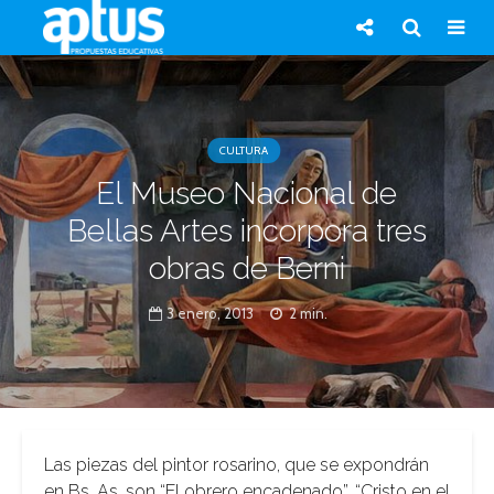
CULTURA
El Museo Nacional de
Bellas Artes incorpora tres
obras de Berni
3 enero, 2013
2 min.
Las piezas del pintor rosarino, que se expondrán
en Bs. As. son “El obrero encadenado”, “Cristo en el