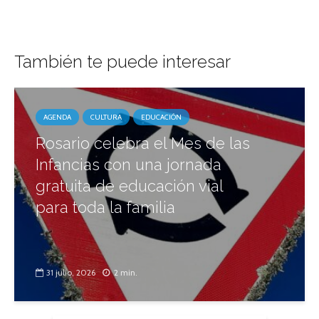
También te puede interesar
AGENDA
CULTURA
EDUCACIÓN
Rosario celebra el Mes de las
Infancias con una jornada
gratuita de educación vial
para toda la familia
31 julio, 2026
2 min.