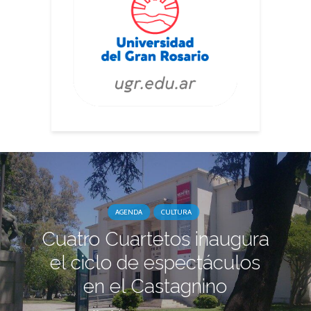
AGENDA
CULTURA
Cuatro Cuartetos inaugura
el ciclo de espectáculos
en el Castagnino