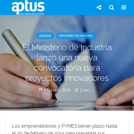
AGENDA
INFORMACIÓN GENERAL
El Ministerio de Industria
lanzó una nueva
convocatoria para
proyectos innovadores
4 febrero, 2014
2 min.
Los emprendedores y PYMES tienen plazo hasta
el 20 de febrero de 2014 para presentar sus