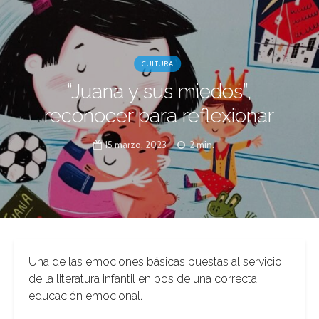
CULTURA
“Juana y sus miedos”,
reconocer para reflexionar
15 marzo, 2023
2 min.
Una de las emociones básicas puestas al servicio
de la literatura infantil en pos de una correcta
educación emocional.