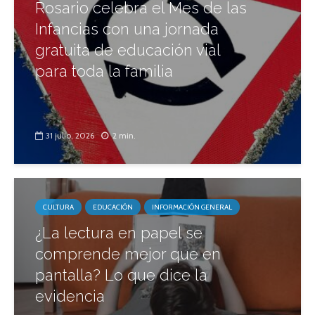
Rosario celebra el Mes de las
Infancias con una jornada
gratuita de educación vial
para toda la familia
31 julio, 2026
2 min.
CULTURA
EDUCACIÓN
INFORMACIÓN GENERAL
¿La lectura en papel se
comprende mejor que en
pantalla? Lo que dice la
evidencia