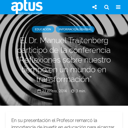
EDUCACIÓN
INFORMACIÓN GENERAL
El Dr. Manuel Trajtenberg
participó de la conferencia
“Reflexiones sobre nuestro
tiempo en un mundo en
transformación”
23 enero, 2014
3 min.
En su presentación el Profesor remarcó la
importancia de invertir en educación para alcanzar