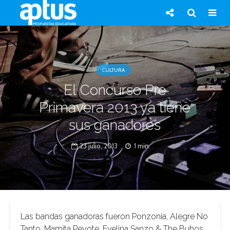
CULTURA
El Concurso Pre
Primavera 2013 ya tiene
sus ganadores
23 julio, 2013
1 min.
Las bandas ganadoras fueron Ponzonia, Alegre No
Tanto, Mamita Peyote, Evelina Sanzo & The Buhos,