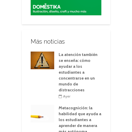
Más noticias
La atención también
se enseña: cómo
ayudar a los
estudiantes a
concentrarse en un
mundo de
distracciones
Ayer
Metacognición: la
habilidad que ayuda a
los estudiantes a
aprender de manera
más autónoma