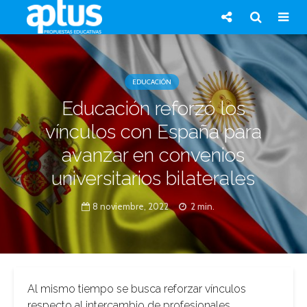
EDUCACIÓN
Educación reforzó los
vínculos con España para
avanzar en convenios
universitarios bilaterales
8 noviembre, 2022
2 min.
Al mismo tiempo se busca reforzar vínculos
respecto al intercambio de profesionales,