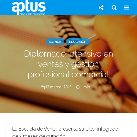
AGENDA
EDUCACIÓN
Diplomado Intensivo en
ventas y gestión
profesional comercial
12 marzo, 2013
1 min.
La Escuela de Venta, presenta su taller integrador
de 2 meses de duración.