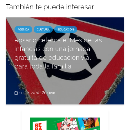
También te puede interesar
AGENDA
CULTURA
EDUCACIÓN
Rosario celebra el Mes de las
Infancias con una jornada
gratuita de educación vial
para toda la familia
31 julio, 2026
2 min.