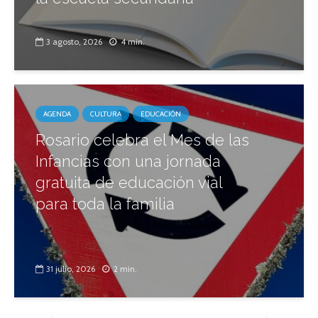
3 agosto, 2026
4 min.
AGENDA
CULTURA
EDUCACIÓN
Rosario celebra el Mes de las
Infancias con una jornada
gratuita de educación vial
para toda la familia
31 julio, 2026
2 min.