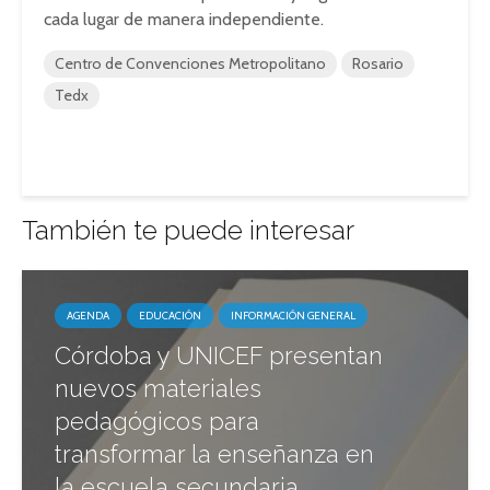
cada lugar de manera independiente.
Centro de Convenciones Metropolitano
Rosario
Tedx
También te puede interesar
AGENDA
EDUCACIÓN
INFORMACIÓN GENERAL
Córdoba y UNICEF presentan
nuevos materiales
pedagógicos para
transformar la enseñanza en
la escuela secundaria