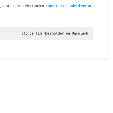
guiente correo electrónico:
soportecursos@infd.edu.ar
Foto de Tim Mossholder en Unsplash