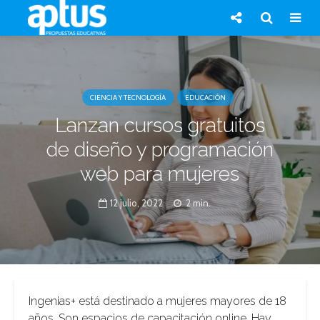
CIENCIA Y TECNOLOGÍA
EDUCACIÓN
Lanzan cursos gratuitos
de diseño y programación
web para mujeres
12 julio, 2022
2 min.
Ingenias+ está destinado a mujeres mayores de 18
años. Son espacios de capacitación online. Hay