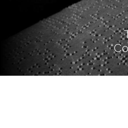
“Co
La capacitación destinada a e
brindará herramientas para el 