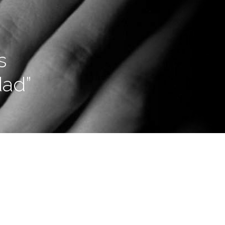
s
dad”