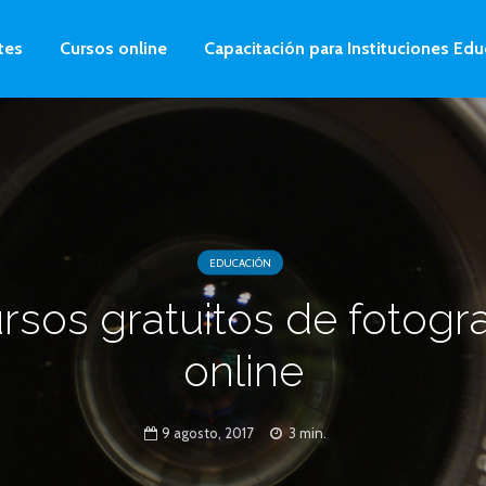
tes
Cursos online
Capacitación para Instituciones Edu
EDUCACIÓN
rsos gratuitos de fotogra
online
9 agosto, 2017
3 min.