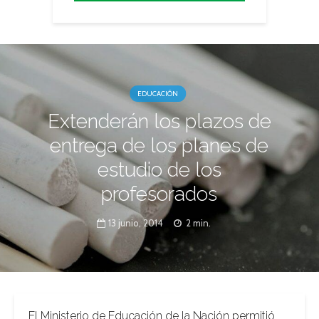
EDUCACIÓN
Extenderán los plazos de
entrega de los planes de
estudio de los
profesorados
13 junio, 2014
2 min.
El Ministerio de Educación de la Nación permitió