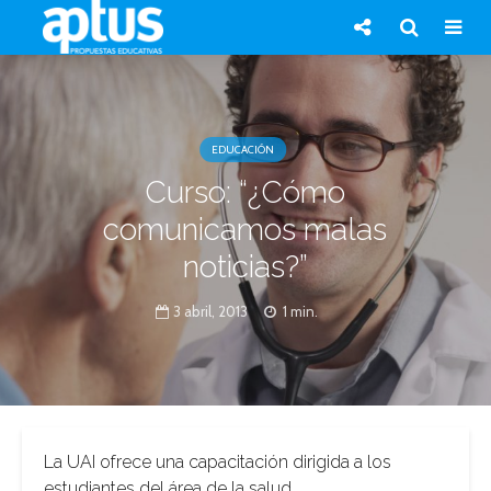
EDUCACIÓN
Curso: “¿Cómo
comunicamos malas
noticias?”
3 abril, 2013
1 min.
La UAI ofrece una capacitación dirigida a los
estudiantes del área de la salud.