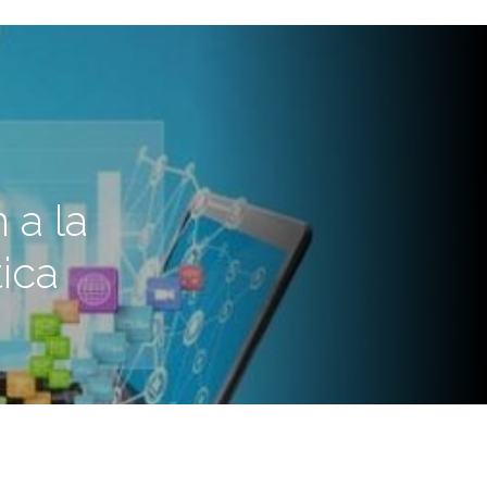
 a la
tica