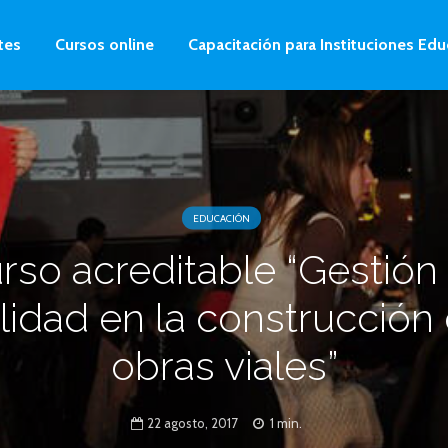
tes
Cursos online
Capacitación para Instituciones Edu
EDUCACIÓN
rso acreditable “Gestión
lidad en la construcción
obras viales”
22 agosto, 2017
1 min.