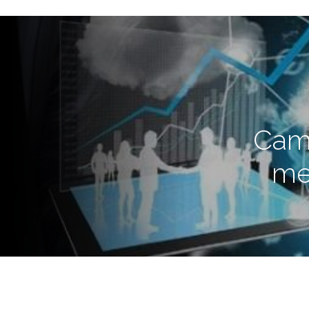
Camp
mej