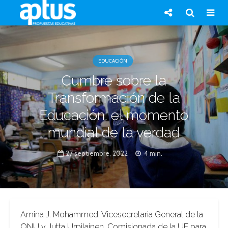
EDUCACIÓN
Cumbre sobre la
Transformación de la
Educación: el momento
mundial de la verdad
27 septiembre, 2022
4 min.
Amina J. Mohammed, Vicesecretaria General de la
ONU y Jutta Urpilainen, Comisionada de la UE para