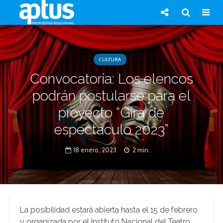
CULTURA
Convocatoria: Los elencos
podrán postularse para el
proyecto “Gira de
espectáculo 2023”
18 enero, 2023
2 min.
La posibilidad estará abierta hasta el 15 de febrero
y organizada por el Instituto Nacional del Teatro.