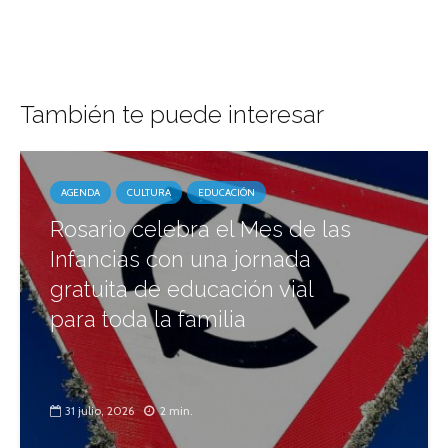
También te puede interesar
AGENDA
CULTURA
EDUCACIÓN
Rosario celebra el Mes de las
Infancias con una jornada
gratuita de educación vial
para toda la familia
31 julio, 2026
2 min.