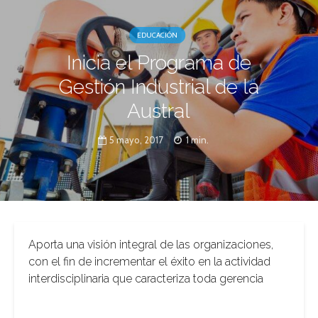
EDUCACIÓN
Inicia el Programa de
Gestión Industrial de la
Austral
5 mayo, 2017
1 min.
Aporta una visión integral de las organizaciones,
con el fin de incrementar el éxito en la actividad
interdisciplinaria que caracteriza toda gerencia