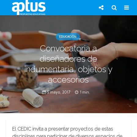
EDUCACIÓN
Convocatoria a
diseñadores de
indumentaria, objetos y
accesorios
5 mayo, 2017
1 min.
El CEDIC invita a presentar proyectos de estas
disciplinas para participar de diversos espacios de