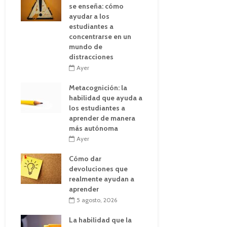
se enseña: cómo
ayudar a los
estudiantes a
concentrarse en un
mundo de
distracciones
Ayer
Metacognición: la
habilidad que ayuda a
los estudiantes a
aprender de manera
más autónoma
Ayer
Cómo dar
devoluciones que
realmente ayudan a
aprender
5 agosto, 2026
La habilidad que la