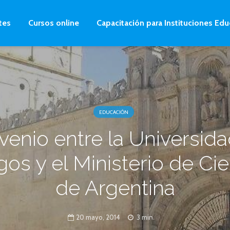
tes
Cursos online
Capacitación para Instituciones Edu
EDUCACIÓN
enio entre la Universid
os y el Ministerio de Ci
de Argentina
20 mayo, 2014
3 min.