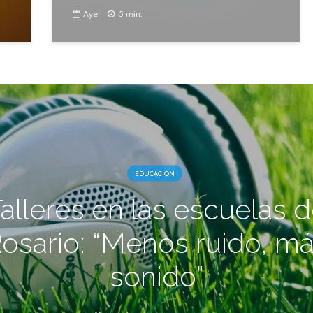
Ayer
5 min.
EDUCACIÓN
alleres en las escuelas 
osario: “Menos ruido, m
sonido”