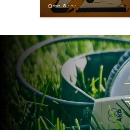
Ayer
5 min.
T
R