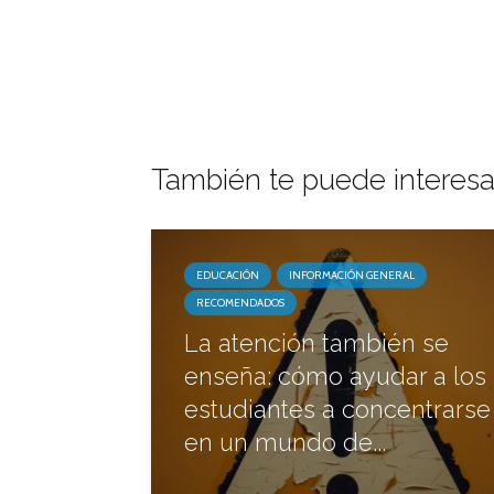
También te puede interesa
EDUCACIÓN
INFORMACIÓN GENERAL
RECOMENDADOS
La atención también se
enseña: cómo ayudar a los
estudiantes a concentrarse
en un mundo de...