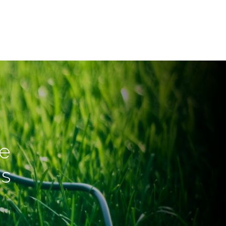
de
ás