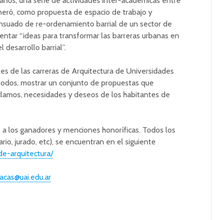
 años, una serie de actividades inter-académicas entre
eneró, como propuesta de espacio de trabajo y
nsuado de re-ordenamiento barrial de un sector de
sentar “ideas para transformar las barreras urbanas en
 desarrollo barrial”.
ntes de las carreras de Arquitectura de Universidades
e todos, mostrar un conjunto de propuestas que
eclamos, necesidades y deseos de los habitantes de
s a los ganadores y menciones honoríficas. Todos los
rio, jurado, etc), se encuentran en el siguiente
de-arquitectura/
acas@uai.edu.ar