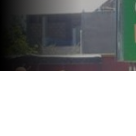
La meta principal de un bibliomó
crece, se transforma y deja la 
leer”, expresó Charly A. Secas.